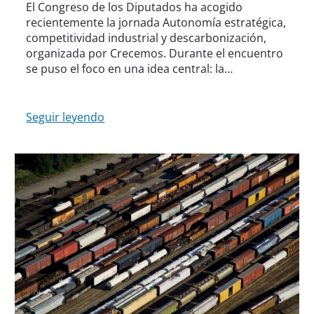
El Congreso de los Diputados ha acogido
recientemente la jornada Autonomía estratégica,
competitividad industrial y descarbonización,
organizada por Crecemos. Durante el encuentro
se puso el foco en una idea central: la
descarbonización del transporte pasa, de forma
clave, por el impulso del uso de combustibles
renovables.
Seguir leyendo