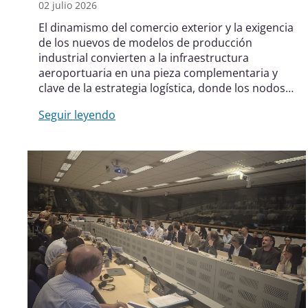
02 julio 2026
El dinamismo del comercio exterior y la exigencia
de los nuevos de modelos de producción
industrial convierten a la infraestructura
aeroportuaria en una pieza complementaria y
clave de la estrategia logística, donde los nodos
del Corredor Atlántico actúan como
Seguir leyendo
aceleradores de la competitividad empresarial
en España.