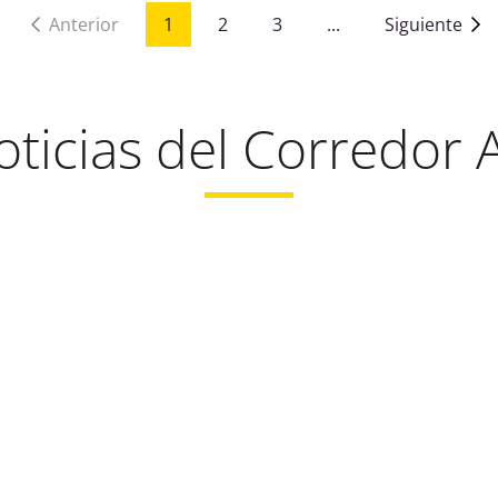
Anterior
1
2
3
...
Siguiente
oticias del Corredor A