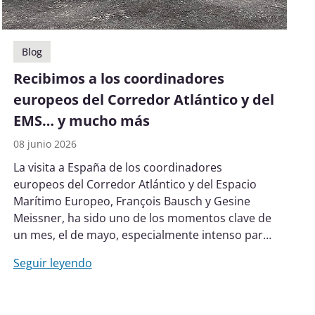
Blog
Recibimos a los coordinadores
europeos del Corredor Atlántico y del
EMS… y mucho más
08 junio 2026
La visita a España de los coordinadores
europeos del Corredor Atlántico y del Espacio
Marítimo Europeo, François Bausch y Gesine
Meissner, ha sido uno de los momentos clave de
un mes, el de mayo, especialmente intenso para
la Oficina del Comisionado del Corredor
Seguir leyendo
Atlántico, marcado por una agenda de carácter
internacional y el impulso de nuevas iniciativas
de colaboración con el sector. Junio comenzó