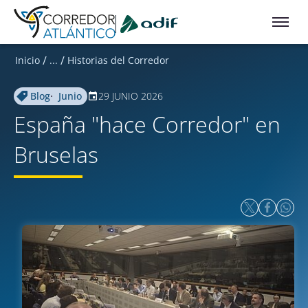
Ir a contenido principal
/
/
Inicio
...
Historias del Corredor
·
Blog
Junio
29 JUNIO 2026
España "hace Corredor" en
Bruselas