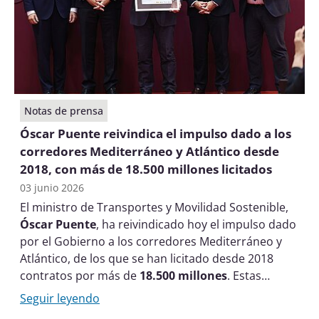
Notas de prensa
Óscar Puente reivindica el impulso dado a los
corredores Mediterráneo y Atlántico desde
2018, con más de 18.500 millones licitados
03 junio 2026
El ministro de Transportes y Movilidad Sostenible,
Óscar Puente
, ha reivindicado hoy el impulso dado
por el Gobierno a los corredores Mediterráneo y
Atlántico, de los que se han licitado desde 2018
contratos por más de
18.500 millones
. Estas
inversiones están suponiendo el desarrollo
Seguir leyendo
definitivo para estas redes ferroviarias, columnas