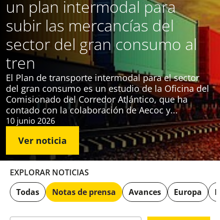
un plan intermodal para
subir las mercancías del
sector del gran consumo al
tren
El Plan de transporte intermodal para el sector
del gran consumo es un estudio de la Oficina del
Comisionado del Corredor Atlántico, que ha
contado con la colaboración de Aecoc y...
10 junio 2026
Ver noticia
EXPLORAR NOTICIAS
Todas
Notas de prensa
Avances
Europa
P