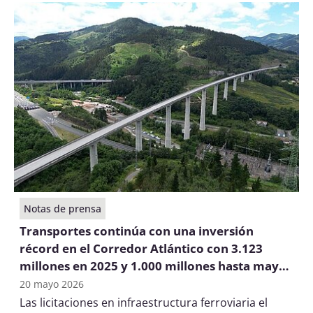
vertebrales de la cadena de suministro española e
imprescindibles para la conexión transfronteriza
con la red europea de transportes.
Notas de prensa
Transportes continúa con una inversión
récord en el Corredor Atlántico con 3.123
millones en 2025 y 1.000 millones hasta mayo
de 2026
20 mayo 2026
Las licitaciones en infraestructura ferroviaria el