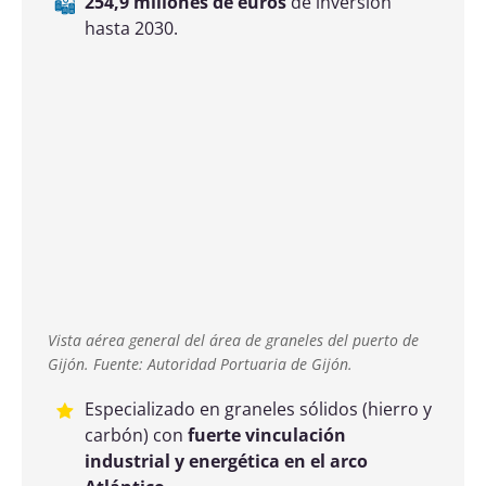
cántabro-atlántica
.
13,8 millones de toneladas
de tráfico
anual.
192.600 toneladas al año
de tráfico
ferroportuario.
362 millones de euros
de inversión hasta
2030.
Terminal de vehículos del puerto de Santander. Fuente:
Autoridad Portuaria de Santander
Especialista en carga rodada (ro-ro) y
vehículos
, con crecimiento sostenido en
mercancía general y productos forestales.
7,2 millones de toneladas
de tráfico
anual.