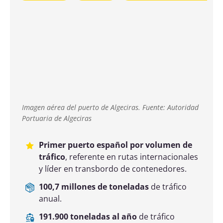
100,7 millones de toneladas
de tráfico
anual.
191.900 toneladas al año
de tráfico
ferroportuario.
520 millones de euros
de inversión hasta
2030.
Vista aérea de las terminales del puerto de Bilbao.
Fuente: Autoridad Portuaria de Bilbao
Puerto industrial y de carga general;
referente en intermodalidad y conexiones
atlánticas.
Líder del Corredor Atlántico
en tráfico ferroportuario
.
32,1 millones de toneladas
de tráfico
anual.