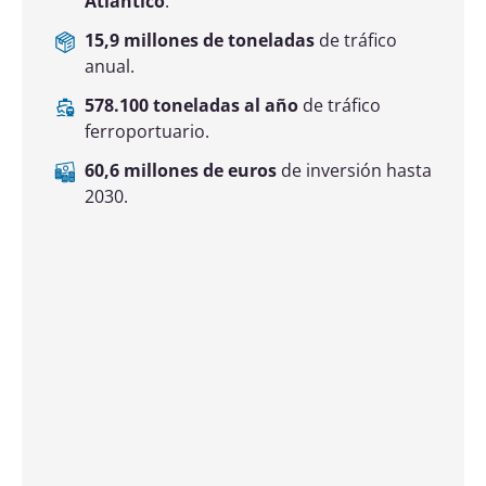
965.700 toneladas al año
de tráfico
ferroportuario.
150 millones de euros
de inversión hasta
2030.
Actividad en los muelles del puerto fluvial de Sevilla.
Fuente: Autoridad Portuaria de Sevilla
Único puerto marítimo de interior de
España. Destaca por su acceso a través
del Guadalquivir y su
estratégica
conectividad terrestre
.
4,4 millones de toneladas
de tráfico
anual.
137.600 toneladas al año
de tráfico