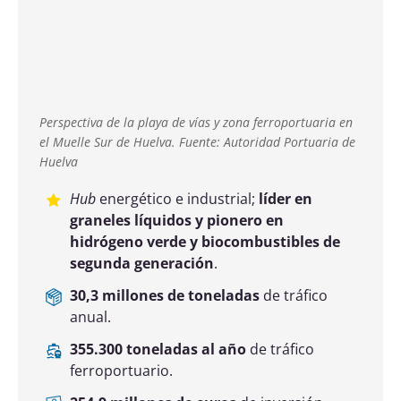
Tenerife. Fuente: Autoridad Portuaria de Tenerife.
Hub
para eólica
offshore
y reparación
naval; puerto base de cruceros y
líder en
conectividad interinsular de pasajeros
.
14,5 millones de toneladas
de tráfico
anual.
255 millones de euros
de inversión hasta
2030.
Panorámica aérea del dique de abrigo y la bocana del
puerto de A Coruña. Fuente: Autoridad Portuaria de A
Coruña
Especializado en graneles líquidos y
agroalimentarios.
Líder nacional en
pesca fresca y cruceros en la cornisa