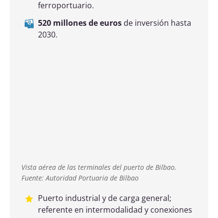
1,2 millones de toneladas al año
de
tráfico ferroportuario.
273,9 millones de euros
de inversión
hasta 2030.
Imagen del puerto de Las Palmas de Gran Canaria.
Fuente: Autoridad Portuaria de Las Palmas
Plataforma logística tricontinental (África
Occidental–Europa–Latinoamérica);
hub
de
bunkering
y
líder nacional en
reparaciones navales
.
38,8 millones de toneladas
de tráfico
anual.
353 millones de euros
de inversión hasta