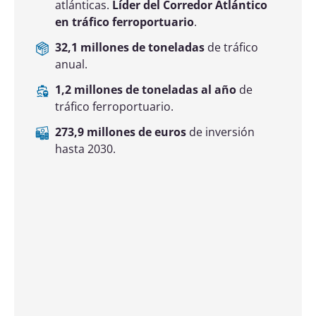
2030.
Perspectiva de la playa de vías y zona ferroportuaria en
el Muelle Sur de Huelva. Fuente: Autoridad Portuaria de
Huelva
Hub
energético e industrial;
líder en
graneles líquidos y pionero en
hidrógeno verde y biocombustibles de
segunda generación
.
30,3 millones de toneladas
de tráfico
anual.
355.300 toneladas al año
de tráfico
ferroportuario.
254,9 millones de euros
de inversión
hasta 2030.