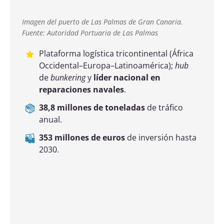
Vista aérea general del área de graneles del puerto de
Gijón. Fuente: Autoridad Portuaria de Gijón.
Especializado en graneles sólidos (hierro y
carbón) con
fuerte vinculación
industrial y energética en el arco
Atlántico
.
15,9 millones de toneladas
de tráfico
anual.
578.100 toneladas al año
de tráfico
ferroportuario.
60,6 millones de euros
de inversión hasta
2030.
Maniobra de bunkering o suministro de combustible en