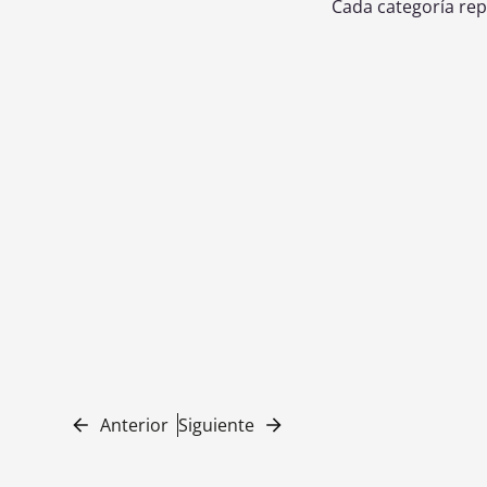
Cada categoría rep
Transporte Multimodal
Transport
Reconoce proyectos que integran
Distingue mej
eficientemente distintos modos
tradicion
de transporte, reduciendo
probado en e
tiempos, costes y emisiones.
Anterior
Siguiente