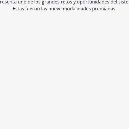
resenta uno de los grandes retos y oportunidades del sistem
Estas fueron las nueve modalidades premiadas:
e Ferroviario
Autopista Ferroviaria
oras en operaciones
Premia iniciativas que impulsan el
ales con impacto
uso del camión sobre tren como
ficacia logística.
solución sostenible y operativa.