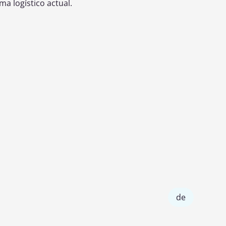
a logístico actual.
Sostenibilidad
Terminal Logís
Premia acciones que reducen
Reconoce terminale
emisiones, optimizan recursos o
destacan por su efici
incorporan energías limpias.
automatización o digital
de