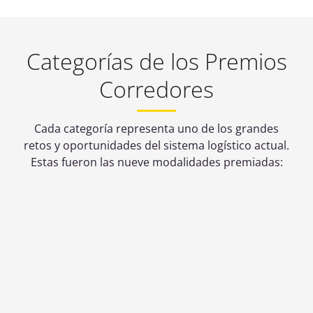
Categorías de los Premios
Corredores
Cada categoría representa uno de los grandes
retos y oportunidades del sistema logístico actual.
Estas fueron las nueve modalidades premiadas:
Transporte
Autopista
Multimodal
Ferroviaria
Reconoce
Premia iniciativas
proyectos que
que impulsan el
integran
uso del camión
eficientemente
sobre tren como
distintos modos
solución