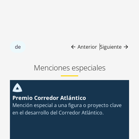
de transporte,
sostenible y
reduciendo
operativa.
tiempos, costes y
emisiones.
de
Anterior
Siguiente
Menciones especiales
Premio Corredor Atlántico
Mención especial
a una figura o proyecto clave
en el desarrollo del Corredor Atlántico.