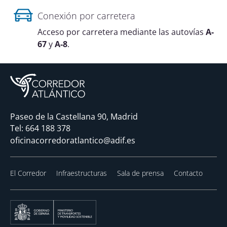
Conexión por carretera
Acceso por carretera mediante las autovías
A-
67
y
A-8
.
Paseo de la Castellana 90, Madrid
Tel:
664 188 378
oficinacorredoratlantico@adif.es
El Corredor
Infraestructuras
Sala de prensa
Contacto