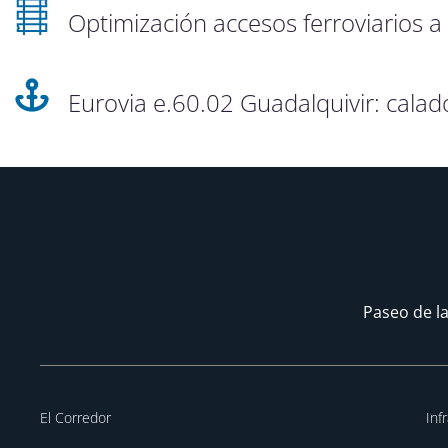
Optimización accesos ferroviarios a
Eurovia e.60.02 Guadalquivir: calado
Paseo de la
El Corredor
Inf