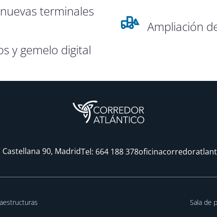
 nuevas terminales
Ampliación d
s y gemelo digital
 Castellana 90, Madrid
Tel:
664 188 378
oficinacorredoratlan
raestructuras
Sala de 