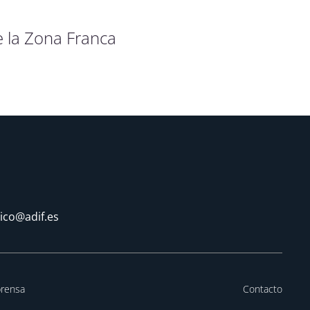
e la Zona Franca
tico@adif.es
prensa
Contacto