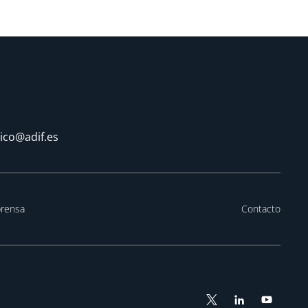
tico@adif.es
prensa
Contacto