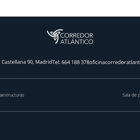
 Castellana 90, Madrid
Tel:
664 188 378
oficinacorredoratlan
raestructuras
Sala de 