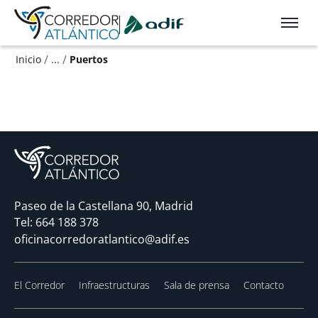
Ir a contenido principal
/
/
Inicio
...
Puertos
Paseo de la Castellana 90, Madrid
Tel:
664 188 378
oficinacorredoratlantico@adif.es
El Corredor
Infraestructuras
Sala de prensa
Contacto