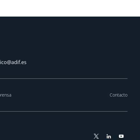
tico@adif.es
prensa
Contacto