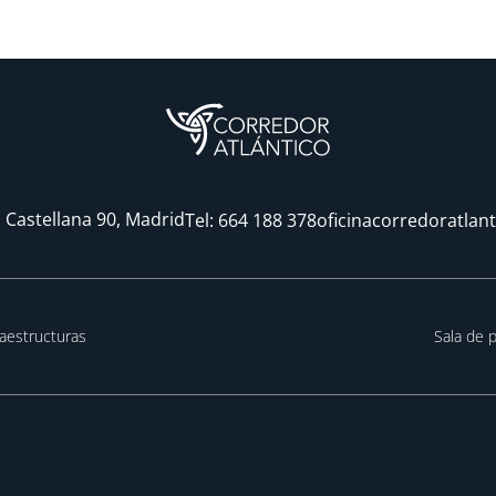
 Castellana 90, Madrid
Tel:
664 188 378
oficinacorredoratlan
raestructuras
Sala de 