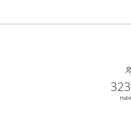
323
Habi