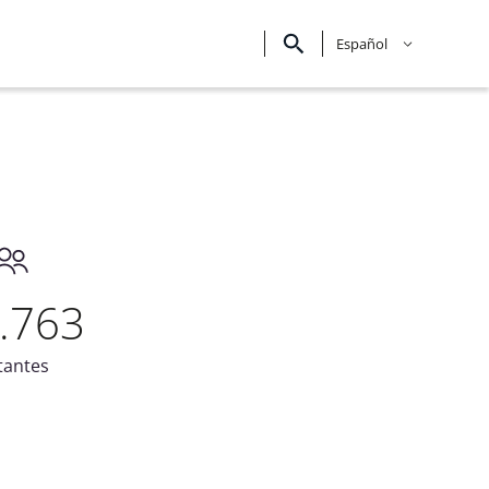
Español
.763
tantes