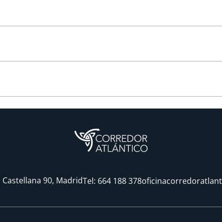
 Castellana 90, Madrid
Tel:
664 188 378
oficinacorredoratlan