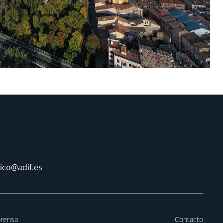
tico@adif.es
prensa
Contacto