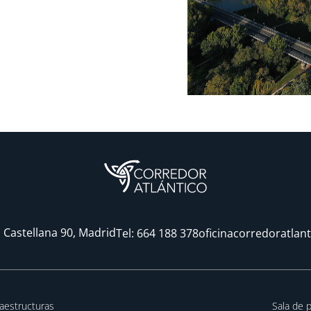
 Castellana 90, Madrid
Tel:
664 188 378
oficinacorredoratlan
raestructuras
Sala de 