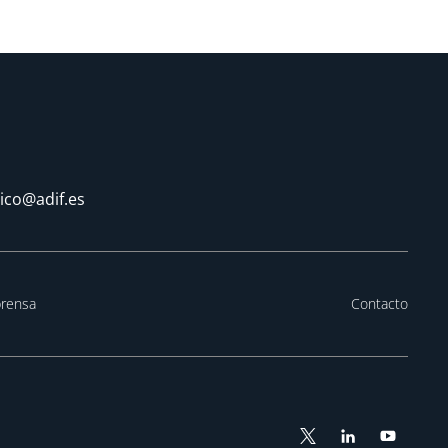
tico@adif.es
prensa
Contacto