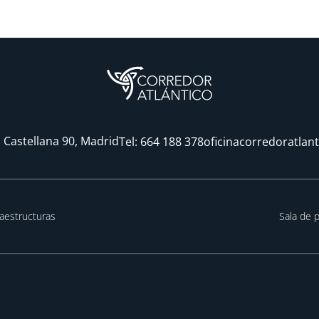
 Castellana 90, Madrid
Tel:
664 188 378
oficinacorredoratlan
raestructuras
Sala de 