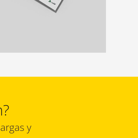
n?
argas y