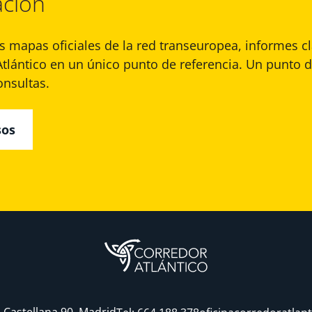
ción
os mapas oficiales de la red transeuropea, informes c
Atlántico en un único punto de referencia. Un punto d
onsultas.
sos