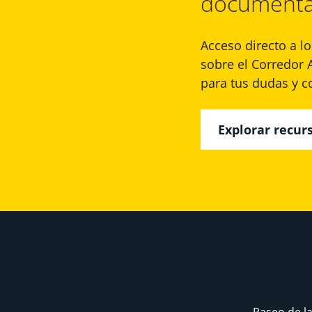
documenta
Acceso directo a l
sobre el Corredor 
para tus dudas y c
Explorar recur